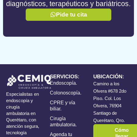
diagnósticos, terapéuticos y bariátricos.
Pide tu cita
SERVICIOS:
UBICACIÓN:
Endoscopía.
Camino a los
Olvera #678 2do
Colonoscopía.
Especialistas en
Piso. Col. Los
endoscopía y
CPRE y vía
Olvera, 76904
cirugía
biliar.
Santiago de
ambulatoria en
Cirugía
Querétaro, con
Querétaro, Qro.
ambulatoria.
atención segura,
Cómo
tecnología
Agenda tu
llegar